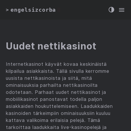
engelsizcorba
>
Uudet nettikasinot
Internetkasinot käyvät kovaa keskinäistä
kilpailua asiakkaista. Tällä sivulla kerromme
uusista nettikasinoista ja siitä, mitä
ominaisuuksia parhailta nettikasinoilta
odotetaan. Parhaat uudet nettikasinot ja
mobiilikasinot panostavat todella paljon
asiakkaiden houkuttelemiseen. Laadukkaiden
kasinoiden tärkeimpiin ominaisuuksiin kuuluu
kattava valikoima erilaisia pelejä. Tämä
tarkoittaa laadukkaita live-kasinopelejä ja