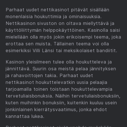
Parhaat uudet nettikasinot pitävät sisällään
monenlaisia houkuttimia ja ominaisuuksia.
Nettikasinon sivuston on oltava miellyttävä ja
käyttöliittymän helppokäyttöinen. Kasinolla saisi
mielellään olla myös jokin erikoisempi teema, joka
erottaa sen muista. Tällainen teema voi olla
esimerkiksi Villi Länsi tai meksikolaiset bandiitit.
Kasinon yleisilmeen tulee olla houkutteleva ja
jännittävä. Suurin osa meistä pelaa jännityksen
ja rahavoittojen takia. Parhaat uudet
nettikasinot houkuttelevatkin uusia pelaajia
tarjoamalla toinen toistaan houkuttelevampia
tervetuliaisbonuksia. Näihin tervetuliaisbonuksiin,
kuten muihinkin bonuksiin, kuitenkin kuuluu usein
jonkinlainen kierrätysvaatimus, jonka ehdot
kannattaa lukea.