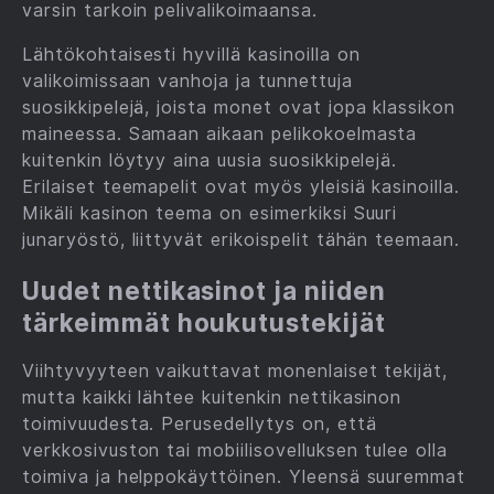
varsin tarkoin pelivalikoimaansa.
Lähtökohtaisesti hyvillä kasinoilla on
valikoimissaan vanhoja ja tunnettuja
suosikkipelejä, joista monet ovat jopa klassikon
maineessa. Samaan aikaan pelikokoelmasta
kuitenkin löytyy aina uusia suosikkipelejä.
Erilaiset teemapelit ovat myös yleisiä kasinoilla.
Mikäli kasinon teema on esimerkiksi Suuri
junaryöstö, liittyvät erikoispelit tähän teemaan.
Uudet nettikasinot ja niiden
tärkeimmät houkutustekijät
Viihtyvyyteen vaikuttavat monenlaiset tekijät,
mutta kaikki lähtee kuitenkin nettikasinon
toimivuudesta. Perusedellytys on, että
verkkosivuston tai mobiilisovelluksen tulee olla
toimiva ja helppokäyttöinen. Yleensä suuremmat